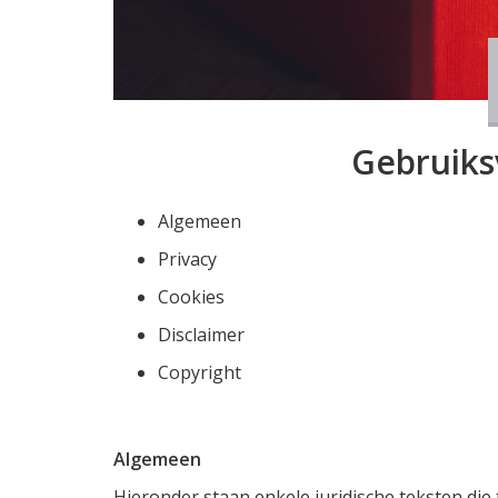
Gebruik
Algemeen
Privacy
Cookies
Disclaimer
Copyright
Algemeen
Hieronder staan enkele juridische teksten di