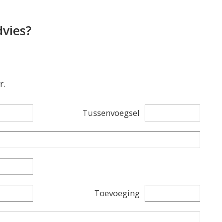
dvies?
r.
Tussenvoegsel
Toevoeging